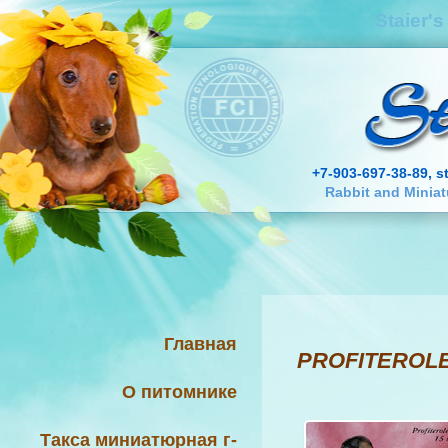
Staier'
+7-903-697-38-89, s
Rabbit and Minia
Главная
PROFITEROLE
О питомнике
Такса миниатюрная г-