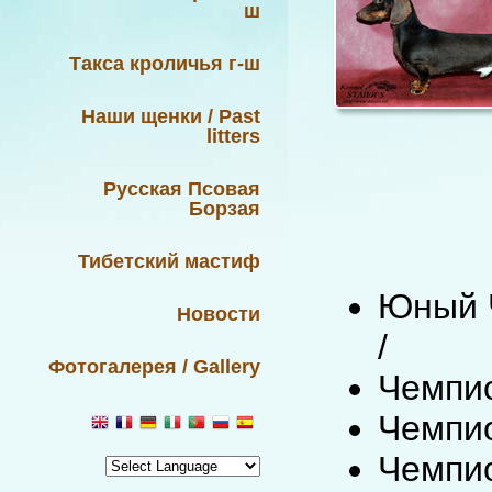
ш
Такса кроличья г-ш
Наши щенки / Past
litters
Русская Псовая
Борзая
Тибетский мастиф
Юный Ч
Новости
/
Фотогалерея / Gallery
Чемпио
Чемпио
Чемпио