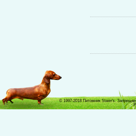
© 1997-2018 Питомник Staier's. Запреща
Р