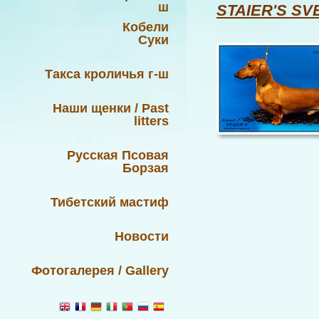
ш
STAIER'S S
Кобели
Суки
Такса кроличья г-ш
Наши щенки / Past
litters
Русская Псовая
Борзая
Тибетский мастиф
Новости
Фотогалерея / Gallery