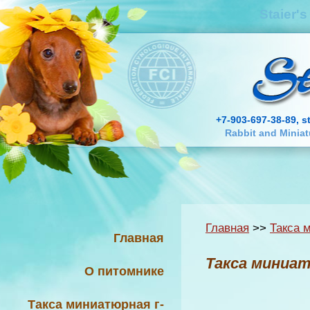
Staier'
+7-903-697-38-89, s
Rabbit and Minia
Главная
>>
Такса 
Главная
Такса миниа
О питомнике
Такса миниатюрная г-