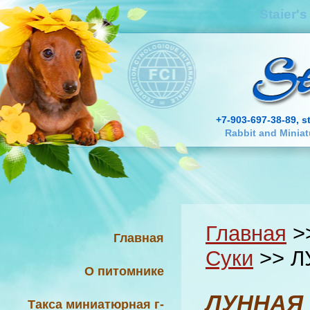
Staier'
+7-903-697-38-89, s
Rabbit and Minia
Главная
>
Главная
Суки
>> Л
О питомнике
ЛУННАЯ
Такса миниатюрная г-