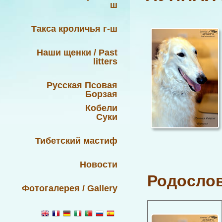
ш
Такса кроличья г-ш
Наши щенки / Past
litters
Русская Псовая
Борзая
Кобели
Суки
Тибетский мастиф
Новости
Родослов
Фотогалерея / Gallery