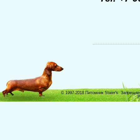
© 1997-2018 Питомник Staier's. Запреща
Р