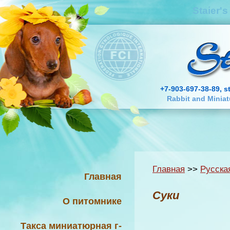
Staier'
+7-903-697-38-89, s
Rabbit and Minia
Главная
>>
Русска
Главная
Суки
О питомнике
Такса миниатюрная г-