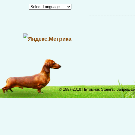
© 1997-2018 Питомник Staier's. Запреща
Р